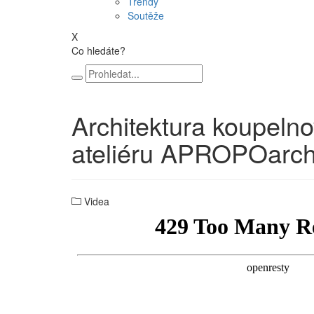
Trendy
Soutěže
X
Co hledáte?
Architektura koupeln
ateliéru APROPOarc
Videa