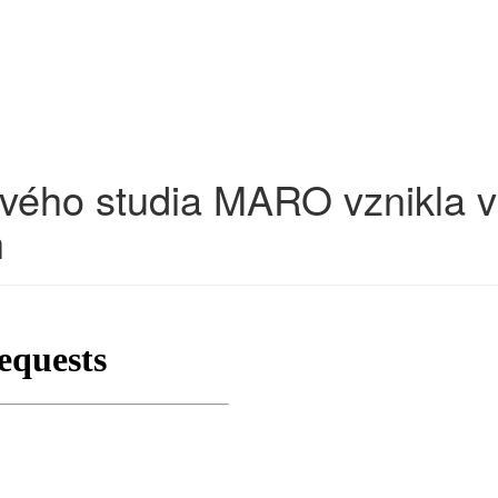
ového studia MARO vznikla v
h