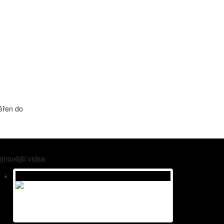
ěřen do
jnovější videa