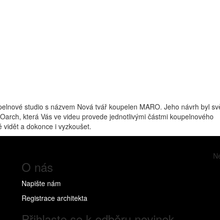
oupelnové studio s názvem Nová tvář koupelen MARO. Jeho návrh byl sv
POarch, která Vás ve videu provede jednotlivými částmi koupelnového
 vidět a dokonce i vyzkoušet.
Ne
O nás
Napište nám
Registrace architekta
Přihlaste se k odběru novinek