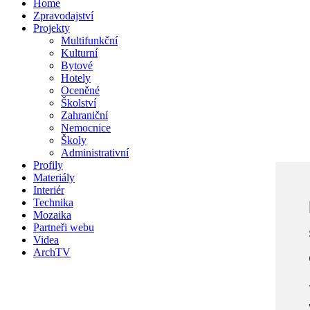
Home
Zpravodajství
Projekty
Multifunkční
Kulturní
Bytové
Hotely
Oceněné
Školství
Zahraniční
Nemocnice
Školy
Administrativní
Profily
Materiály
Interiér
Technika
Mozaika
Partneři webu
Videa
ArchTV