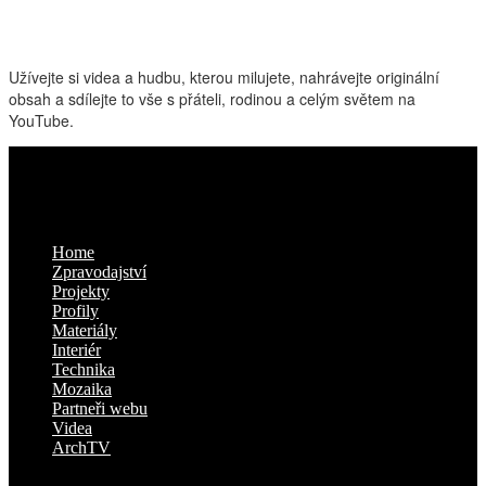
Užívejte si videa a hudbu, kterou milujete, nahrávejte originální
obsah a sdílejte to vše s přáteli, rodinou a celým světem na
YouTube.
Kam dál
Home
Zpravodajství
Projekty
Profily
Materiály
Interiér
Technika
Mozaika
Partneři webu
Videa
ArchTV