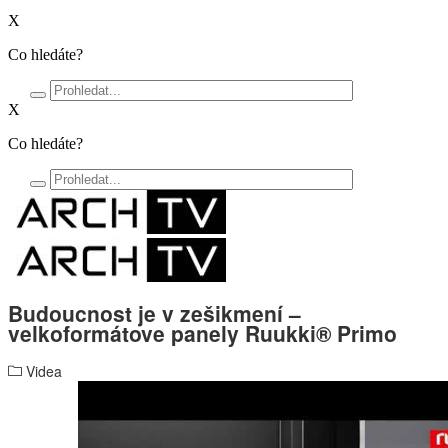
X
Co hledáte?
X
Co hledáte?
Budoucnost je v zešikmení –
velkoformátove panely Ruukki® Primo
Videa