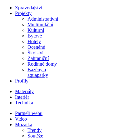
Zpravodajství
Projekty
Administrativní
Multifunkční
Kulturní
Bytové
Hotely
Oceněné
Školství
Zahraniční
Rodinné domy
Bazény a
aquaparky
Profily
Materiály
Interiér
Technika
Partneři webu
Video
Mozaika
Trendy
Soutěže