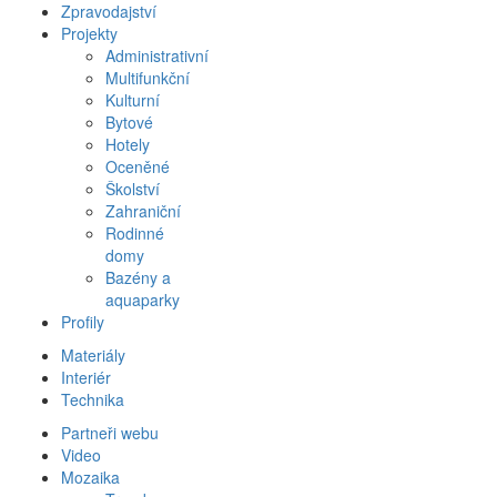
Zpravodajství
Projekty
Administrativní
Multifunkční
Kulturní
Bytové
Hotely
Oceněné
Školství
Zahraniční
Rodinné
domy
Bazény a
aquaparky
Profily
Materiály
Interiér
Technika
Partneři webu
Video
Mozaika