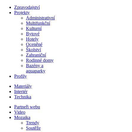
Zpravodajství
Projekty
Administrativní
Multifunkční
Kulturní
Bytové
Hotely
Oceněné
Školství
Zahraniční
Rodinné domy
Bazény a
aquaparky
Profily
Materiály
Interiér
Technika
Partneři webu
Video
Mozaika
Trendy
Soutěže