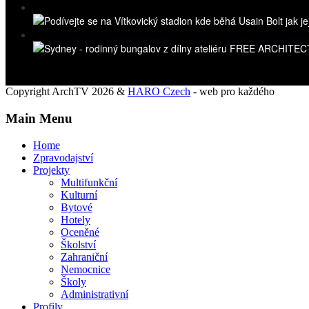
Copyright ArchTV 2026 &
HARO Czech
- web pro každého
Main Menu
Home
Zpravodajství
Projekty
Multifunkční
Kulturní
Bytové
Hotely
Oceněné
Školství
Zahraniční
Nemocnice
Školy
Administrativní
Profily