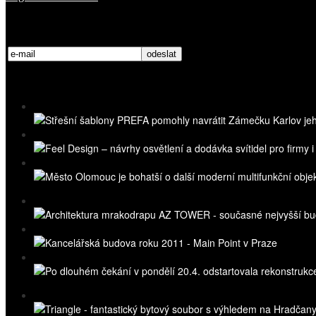
Přihlaste se k odběru novinek
Nejnovější videa