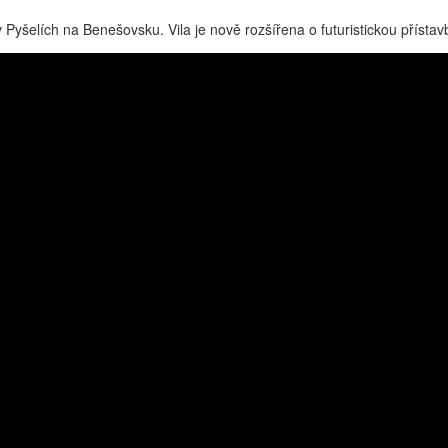
Pyšelích na Benešovsku. Vila je nově rozšířena o futuristickou přístavb