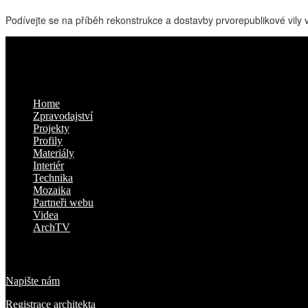
Podívejte se na příběh rekonstrukce a dostavby prvorepublikové vily v 
Kam dál
Home
Zpravodajství
Projekty
Profily
Materiály
Interiér
Technika
Mozaika
Partneři webu
Videa
ArchTV
O nás
Napište nám
Registrace architekta