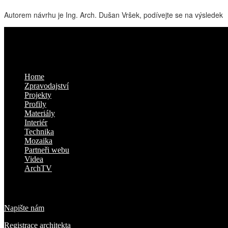
Autorem návrhu je Ing. Arch. Dušan Vršek, podívejte se na výsledek
Kam dál
Home
Zpravodajství
Projekty
Profily
Materiály
Interiér
Technika
Mozaika
Partneři webu
Videa
ArchTV
O nás
Napište nám
Registrace architekta