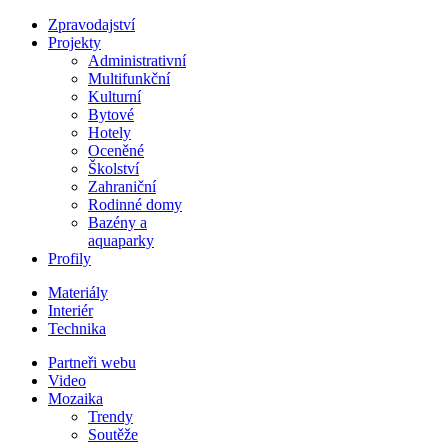
Zpravodajství
Projekty
Administrativní
Multifunkční
Kulturní
Bytové
Hotely
Oceněné
Školství
Zahraniční
Rodinné domy
Bazény a
aquaparky
Profily
Materiály
Interiér
Technika
Partneři webu
Video
Mozaika
Trendy
Soutěže