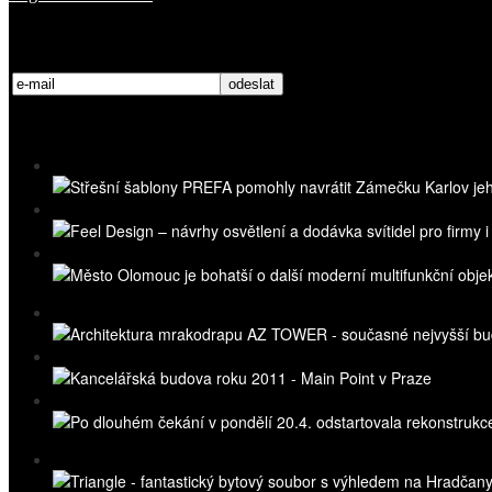
Přihlaste se k odběru novinek
Nejnovější videa