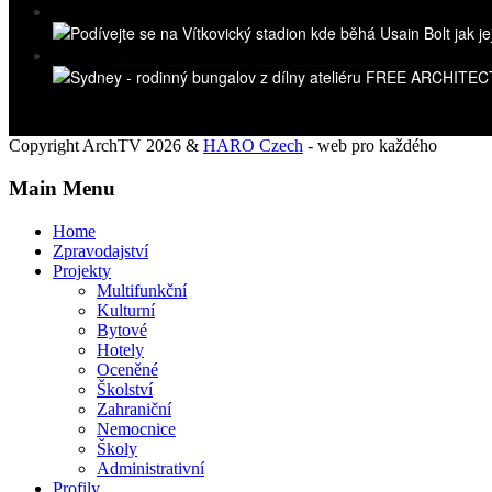
Copyright ArchTV 2026 &
HARO Czech
- web pro každého
Main Menu
Home
Zpravodajství
Projekty
Multifunkční
Kulturní
Bytové
Hotely
Oceněné
Školství
Zahraniční
Nemocnice
Školy
Administrativní
Profily