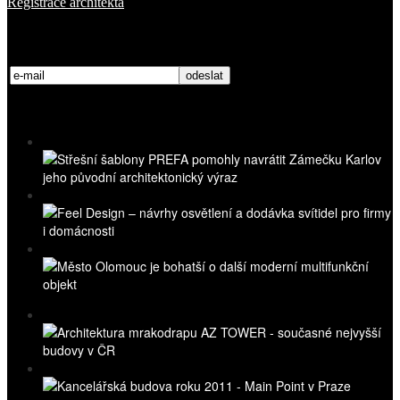
Registrace architekta
Přihlaste se k odběru novinek
Nejnovější videa