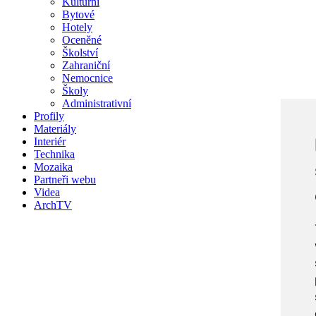
Kulturní
Bytové
Hotely
Oceněné
Školství
Zahraniční
Nemocnice
Školy
Administrativní
Profily
Materiály
Interiér
Technika
Mozaika
Partneři webu
Videa
ArchTV