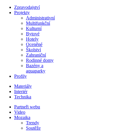
Zpravodajství
Projekty
Administrativní
Multifunkční
Kulturní
Bytové
Hotely
Oceněné
Školství
Zahraniční
Rodinné domy
Bazény a
aquaparky
Profily
Materiály
Interiér
Technika
Partneři webu
Video
Mozaika
Trendy
Soutěže