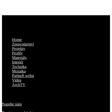
Kam dál
Home
Zpravodajství
Projekty
Profily
Materiály
Interiér
Technika
Mozaika
Partneři webu
Videa
ArchTV
O nás
Napište nám