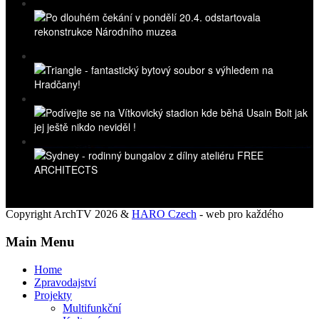
Copyright ArchTV 2026 &
HARO Czech
- web pro každého
Main Menu
Home
Zpravodajství
Projekty
Multifunkční