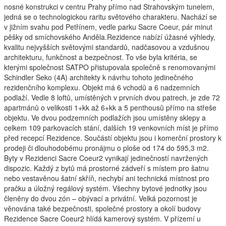
nosné konstrukci v centru Prahy přímo nad Strahovským tunelem,
jedná se o technologickou raritu světového charakteru. Nachází se
v jižním svahu pod Petřínem, vedle parku Sacre Coeur, pár minut
pěšky od smíchovského Anděla.Rezidence nabízí úžasné výhledy,
kvalitu nejvyšších světovými standardů, nadčasovou a vzdušnou
architekturu, funkčnost a bezpečnost. To vše byla kritéria, se
kterými společnost SATPO přistupovala společně s renomovanými
Schindler Seko (4A) architekty k návrhu tohoto jedinečného
rezidenčního komplexu. Objekt má 6 vchodů a 6 nadzemních
podlaží. Vedle 8 loftů, umístěných v prvních dvou patrech, je zde 72
apartmánů o velikosti 1+kk až 6+kk a 5 penthousů přímo na střeše
objektu. Ve dvou podzemních podlažích jsou umístěny sklepy a
celkem 109 parkovacích stání, dalších 19 venkovních míst je přímo
před recepcí Rezidence. Součástí objektu jsou i komerční prostory k
prodeji či dlouhodobému pronájmu o ploše od 174 do 595,3 m2.
Byty v Rezidenci Sacre Coeur2 vynikají jedinečností navržených
dispozic. Každý z bytů má prostorné zádveří s místem pro šatnu
nebo vestavěnou šatní skříň, nechybí ani technická místnost pro
pračku a úložný regálový systém. Všechny bytové jednotky jsou
členěny do dvou zón – obývací a privátní. Velká pozornost je
věnována také bezpečnosti, společné prostory a okolí budovy
Rezidence Sacre Coeur2 hlídá kamerový systém. V přízemí u