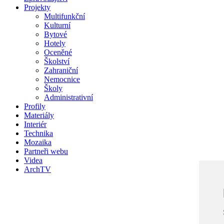
Projekty
Multifunkční
Kulturní
Bytové
Hotely
Oceněné
Školství
Zahraniční
Nemocnice
Školy
Administrativní
Profily
Materiály
Interiér
Technika
Mozaika
Partneři webu
Videa
ArchTV