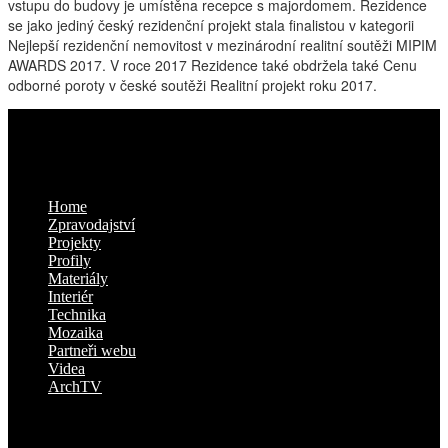
vstupu do budovy je umístěna recepce s majordomem. Rezidence
se jako jediný český rezidenční projekt stala finalistou v kategorii
Nejlepší rezidenční nemovitost v mezinárodní realitní soutěži MIPIM
AWARDS 2017. V roce 2017 Rezidence také obdržela také Cenu
odborné poroty v české soutěži Realitní projekt roku 2017.
Kam dál
Home
Zpravodajství
Projekty
Profily
Materiály
Interiér
Technika
Mozaika
Partneři webu
Videa
ArchTV
O nás