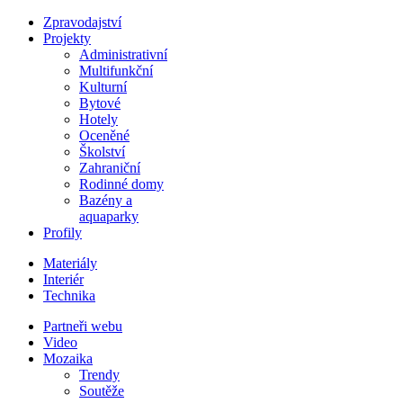
Zpravodajství
Projekty
Administrativní
Multifunkční
Kulturní
Bytové
Hotely
Oceněné
Školství
Zahraniční
Rodinné domy
Bazény a
aquaparky
Profily
Materiály
Interiér
Technika
Partneři webu
Video
Mozaika
Trendy
Soutěže