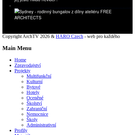
Copyright ArchTV 2026 &
HARO Czech
- web pro každého
Main Menu
Home
Zpravodajství
Projekty
Multifunkční
Kulturní
Bytové
Hotely
Oceněné
Školství
Zahraniční
Nemocnice
Školy
Administrativní
Profily