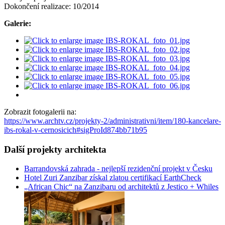
Dokončení realizace: 10/2014
Galerie:
Zobrazit fotogalerii na:
https://www.archtv.cz/projekty-2/administrativni/item/180-kancelare-
ibs-rokal-v-cernosicich#sigProId874bb71b95
Další projekty architekta
Barrandovská zahrada - nejlepší rezidenční projekt v Česku
Hotel Zuri Zanzibar získal zlatou certifikací EarthCheck
„African Chic“ na Zanzibaru od architektů z Jestico + Whiles