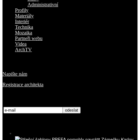
Administrativní
Profily
Materiály
Interiér
Technika
Mozaika
Partneři webu
Videa
ArchTV
O nás
Napište nám
Registrace architekta
Přihlaste se k odběru novinek
Nejnovější videa