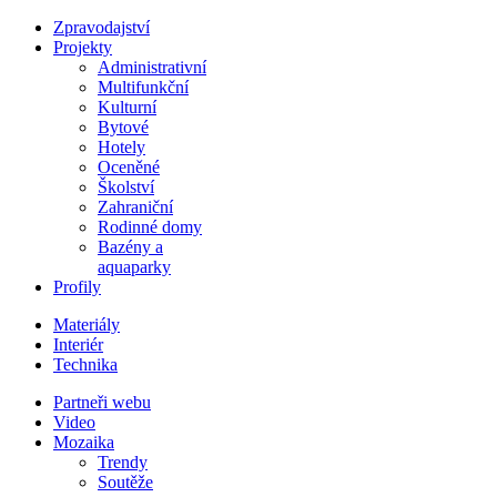
Zpravodajství
Projekty
Administrativní
Multifunkční
Kulturní
Bytové
Hotely
Oceněné
Školství
Zahraniční
Rodinné domy
Bazény a
aquaparky
Profily
Materiály
Interiér
Technika
Partneři webu
Video
Mozaika
Trendy
Soutěže