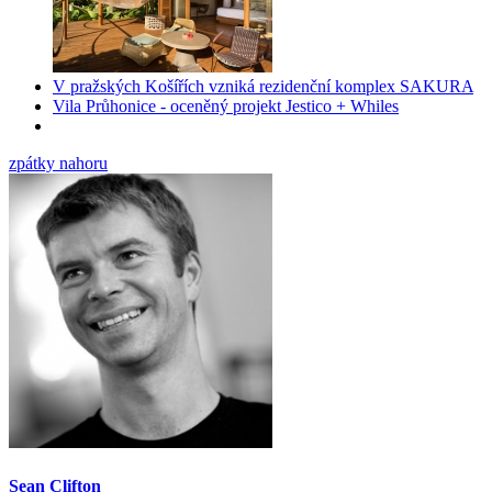
V pražských Košířích vzniká rezidenční komplex SAKURA
Vila Průhonice - oceněný projekt Jestico + Whiles
zpátky nahoru
Sean Clifton