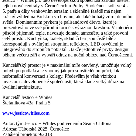
Jestico + Whiles pro tuto developerskou společnost zařídila interiér
jejich nové centrály v Černošicích u Prahy. Společnost sídlí ve 4. a
5. patře a díky venkovním terasám a skleněné fasádě má nejen
krásný výhled na Brdskou vrchovinu, ale také bohatý zdroj denního
světla. Dominantním prvkem je palisandrové dřevo, které je
prezentováno ve své přírodní formě s výraznou kresbou. V interiéru
působí příjemně, teple, navozuje domácí atmosféru a také provoní
celý prostor. Kuchyňka, toalety, sklad či bar jsou čistě bílé a
korespondují s oválnými stropními reflektory. LED osvětlení je
integrováno do stropních “oblaků“, takže jednotlivé prvky designu
během večera září a vytváří odraz na noční obloze nad Černošicemi.
Kancelářský prostor je v maximální míře otevřený, umožňuje volný
pohyb po podlaží a je vhodný jak pro soustředěnou práci, tak
neformální konverzaci s kolegy. Především je však vizitkou
investora - developerské společnosti, která klade velký důraz na
kvalitní architekturu.
Kancelář Jestico + Whiles
Štefánikova 43a, Praha 5
www.jesticowhiles.com
Autor: tým Jestico + Whiles pod vedením Seana Cliftona
Adresa: Táborská 2025, Černošice
Zahájení projektu: 9/2013