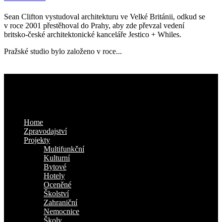
Sean Clifton vystudoval architekturu ve Velké Británii, odkud se
v roce 2001 přestěhoval do Prahy, aby zde převzal vedení
britsko-české architektonické kanceláře Jestico + Whiles.
Pražské studio bylo založeno v roce...
Kam dál
Home
Zpravodajství
Projekty
Multifunkční
Kulturní
Bytové
Hotely
Oceněné
Školství
Zahraniční
Nemocnice
Školy